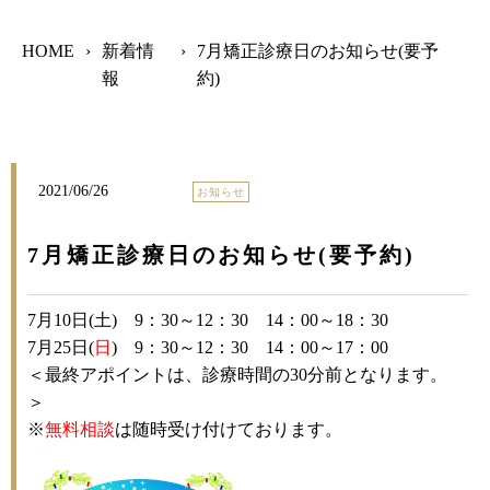
HOME
›
新着情
›
7月矯正診療日のお知らせ(要予
報
約)
2021/06/26
お知らせ
7月矯正診療日のお知らせ(要予約)
7
月
10
日
(
土
)
9
：
30
～
12
：
30
14
：
00
～
18
：
30
7
月
25
日
(
日
)
9
：
30
～
12
：
30
14
：
00
～
17
：
00
＜最終アポイントは、診療時間の
30
分前となります。
＞
※
無料相談
は随時受け付けております。