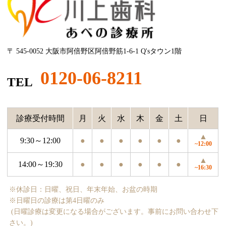
〒 545-0052 大阪市阿倍野区阿倍野筋1-6-1 Q'sタウン1階
0120-06-8211
TEL
診療受付時間
月
火
水
木
金
土
日
▲
9:30～12:00
●
●
●
●
●
●
~12:00
▲
14:00～19:30
●
●
●
●
●
●
~16:30
※休診日：日曜、祝日、年末年始、お盆の時期
※日曜日の診療は第4日曜のみ
(日曜診療は変更になる場合がございます。事前にお問い合わせ下
さい。)