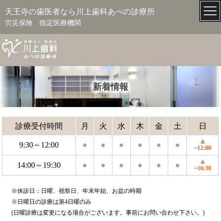
天王寺の歯医者なら川上歯科あべの診療所
労災保険 指定医療機関
新着情報
診療受付時間
月
火
水
木
金
土
日
▲
9:30～12:00
●
●
●
●
●
●
~12:00
▲
14:00～19:30
●
●
●
●
●
●
~16:30
※休診日：日曜、祝祭日、年末年始、お盆の時期
※日曜日の診療は第4日曜のみ
(日曜診療は変更になる場合がございます。事前にお問い合わせ下さい。)