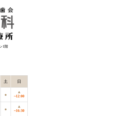
ウン1階
土
日
▲
●
~12:00
▲
●
~16:30