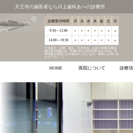
天王寺の歯医者なら川上歯科あべの診療所
診療受付時間
月
火
水
木
金
土
日
9:30～12:00
●
●
●
●
●
●
▲
14:00～19:30
●
●
●
●
●
●
▲
※休診日：日曜、祝日、年末年始、お盆の時期(日曜診
療は第4日曜のみ・午前9:30~12:00/午後14:00~16:30。日
曜診療は変更になる場合がございます。事前にお問い合
わせ下さい。)
HOME
医院について
診療項
むし歯
歯周病
インプラ
マウスピ
ホワイト
こどもの
審美治療
お口周り
診療受付時間
月
火
水
木