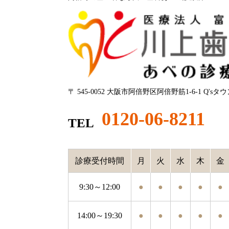
〒 545-0052 大阪市阿倍野区阿倍野筋1-6-1 Q'sタ
0120-06-8211
TEL
診療受付時間
月
火
水
木
金
9:30～12:00
●
●
●
●
●
14:00～19:30
●
●
●
●
●