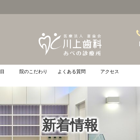
【
目
院のこだわり
よくある質問
アクセス
ント
ース矯正
ニング
治療
の悩みがある方へ
新着情報
金
土
日