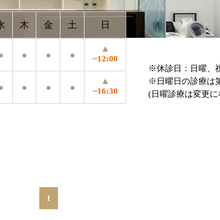
▲
●
●
~12:00
※休診日：日曜、祝祭日、年末年始、お盆
▲
※日曜日の診療は第4日曜のみ
●
●
~16:30
(日曜診療は変更になる場合がございます
1