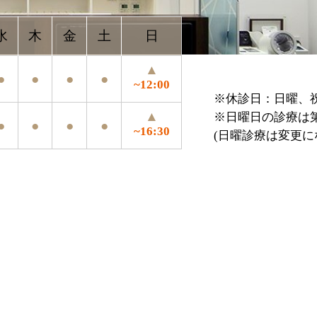
▲
●
●
~12:00
※休診日：日曜、祝祭日、年末年始、お盆
▲
※日曜日の診療は第4日曜のみ
●
●
~16:30
(日曜診療は変更になる場合がございます