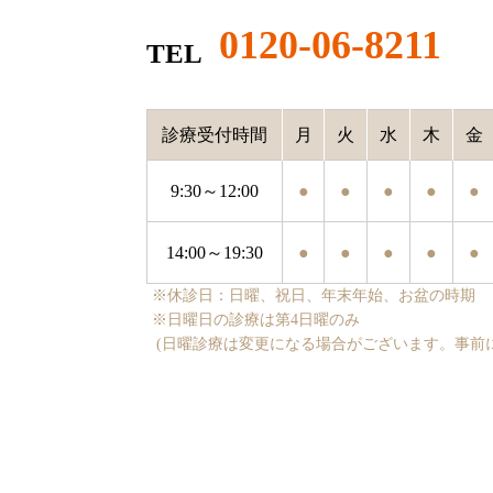
0120-06-8211
TEL
診療受付時間
月
火
水
木
金
9:30～12:00
●
●
●
●
●
14:00～19:30
●
●
●
●
●
※休診日：日曜、祝日、年末年始、お盆の時期
※日曜日の診療は第4日曜のみ
(日曜診療は変更になる場合がございます。事前