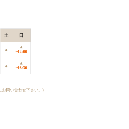
土
日
▲
●
~12:00
▲
●
~16:30
にお問い合わせ下さい。)