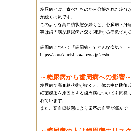
糖尿病とは、
食べたものから分解された糖分
が続く病気です。
このような高血糖状態が続くと、心臓病・肝
実は歯周病が糖尿病と深く関連する病気であ
歯周病について「歯周病ってどんな病気？」っ
https://kawakamishika-abeno.jp/koshu
～糖尿病から歯周病への影響
糖尿病で高血糖状態が続くと、体の中に防御
細菌感染を原因とする歯周病についても同様
れています。
また、高血糖状態により歯茎の血管が傷んで
～糖尿病の人は歯周病のリス