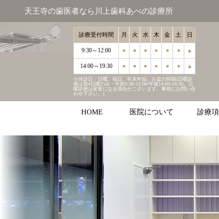
天王寺の歯医者なら川上歯科あべの診療所
診療受付時間
月
火
水
木
金
土
日
9:30～12:00
●
●
●
●
●
●
▲
14:00～19:30
●
●
●
●
●
●
▲
※休診日：日曜、祝日、年末年始、お盆の時期(日曜診
療は第4日曜のみ・午前9:30~12:00/午後14:00~16:30。日
曜診療は変更になる場合がございます。事前にお問い合
わせ下さい。)
HOME
医院について
診療項
むし歯
歯周病
インプラ
マウスピ
ホワイト
こどもの
審美治療
お口周り
診療受付時間
月
火
水
木