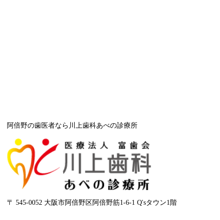
阿倍野の歯医者なら川上歯科あべの診療所
〒 545-0052 大阪市阿倍野区阿倍野筋1-6-1 Q'sタウン1階