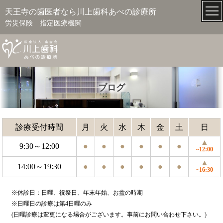
天王寺の歯医者なら川上歯科あべの診療所
労災保険 指定医療機関
ブログ
診療受付時間
月
火
水
木
金
土
日
▲
9:30～12:00
●
●
●
●
●
●
~12:00
▲
14:00～19:30
●
●
●
●
●
●
~16:30
※休診日：日曜、祝祭日、年末年始、お盆の時期
※日曜日の診療は第4日曜のみ
(日曜診療は変更になる場合がございます。事前にお問い合わせ下さい。)