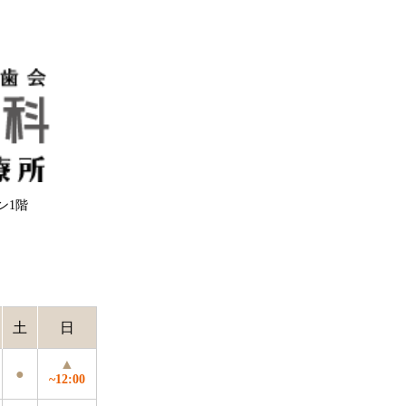
ウン1階
土
日
▲
●
~12:00