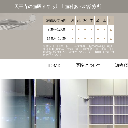
天王寺の歯医者なら川上歯科あべの診療所
診療受付時間
月
火
水
木
金
土
日
9:30～12:00
●
●
●
●
●
●
▲
14:00～19:30
●
●
●
●
●
●
▲
※休診日：日曜、祝日、年末年始、お盆の時期(日曜診
療は第4日曜のみ・午前9:30~12:00/午後14:00~16:30。日
曜診療は変更になる場合がございます。事前にお問い合
わせ下さい。)
HOME
医院について
診療項
むし歯
歯周病
インプラ
マウスピ
ホワイト
こどもの
審美治療
お口周り
診療受付時間
月
火
水
木