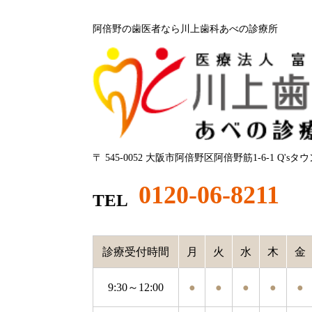
阿倍野の歯医者なら川上歯科あべの診療所
〒 545-0052 大阪市阿倍野区阿倍野筋1-6-1 Q'sタ
0120-06-8211
TEL
診療受付時間
月
火
水
木
金
9:30～12:00
●
●
●
●
●