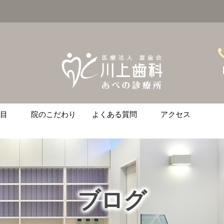
【
目
院のこだわり
よくある質問
アクセス
ント
ース矯正
ニング
治療
の悩みがある方へ
ブログ
金
土
日