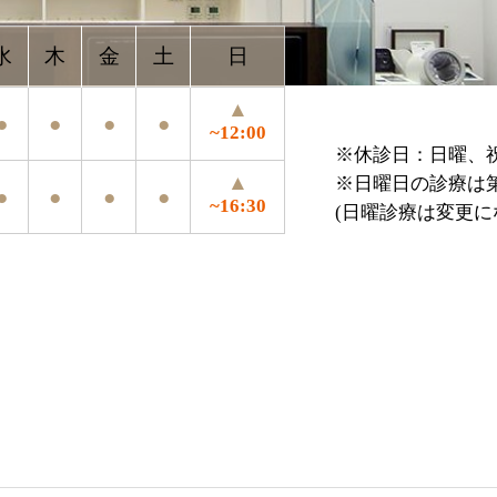
▲
●
●
~12:00
※休診日：日曜、祝祭日、年末年始、お盆
▲
※日曜日の診療は第4日曜のみ
●
●
~16:30
(日曜診療は変更になる場合がございます