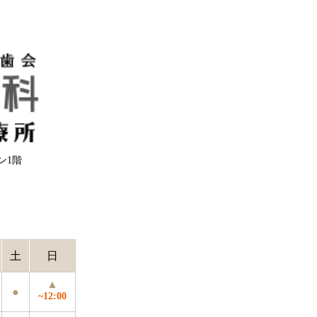
ウン1階
土
日
▲
●
~12:00