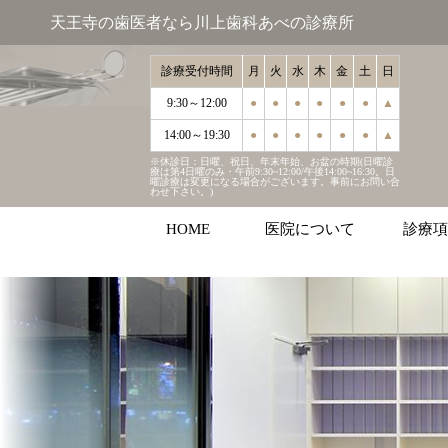
天王寺の歯医者なら川上歯科あべの診療所
診療受付時間
月
火
水
木
金
土
日
9:30～12:00
●
●
●
●
●
●
▲
14:00～19:30
●
●
●
●
●
●
▲
※休診日：日曜、祝日、年末年始、お盆の時期(日曜診
療は第4日曜のみ・午前9:30~12:00/午後14:00~16:30。日
曜診療は変更になる場合がございます。事前にお問い合
わせ下さい。)
HOME
医院について
診療項
むし歯
歯周病
インプラ
マウスピ
ホワイト
こどもの
審美治療
お口周り
診療受付時間
月
火
水
木