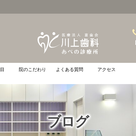
【
目
院のこだわり
よくある質問
アクセス
ント
ース矯正
ニング
治療
の悩みがある方へ
ブログ
金
土
日