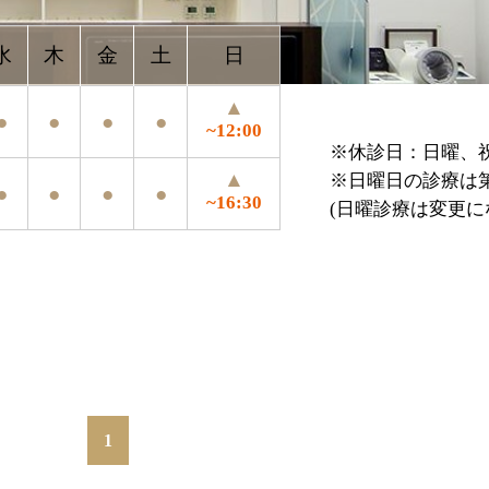
▲
●
●
~12:00
※休診日：日曜、祝祭日、年末年始、お盆
▲
※日曜日の診療は第4日曜のみ
●
●
~16:30
(日曜診療は変更になる場合がございます
1