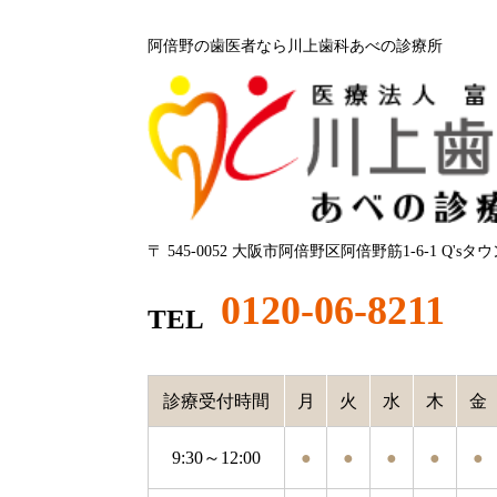
阿倍野の歯医者なら川上歯科あべの診療所
〒 545-0052 大阪市阿倍野区阿倍野筋1-6-1 Q'sタ
0120-06-8211
TEL
診療受付時間
月
火
水
木
金
9:30～12:00
●
●
●
●
●